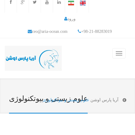
ورود
ceo@aria-ocean.com
+98-21-88283019
علوم زیستی و بیوتکنولوژی
آریا پارس اوشن
علوم زیستی و بیوتکنولوژی