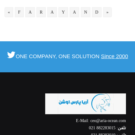
«
F
A
R
A
Y
A
N
D
»
ONE COMPANY, ONE SOLUTION
Since 2000
E-Mail: ceo@aria-ocean.com
تلفن
: 882283015 021