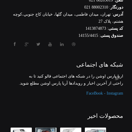
تلفن
: 88283019 021
دورنگار
: 88002310 021
آدرس
: تهران، ميدان فاطمی، میدان گلها، خيابان كاج جنوبي،كوچه
هشتم، پلاک 27
کد پستی
: 1413874873
صندوق پستی
: 14155/4415
شبکه های اجتماعی
آریا پارس اوشن را در شبکه های اجتماعی فالو کنید تا به
راحتی از آخرین اخبار و رویدادها آریا پارس اوشن مطلع شوید.
FaceBook - Instagram
محصولات اخیر