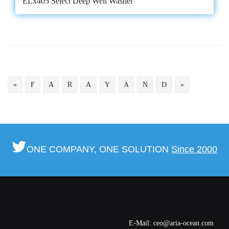
ELx405 Select Deep Well Washer
«
F
A
R
A
Y
A
N
D
»
ONE COMPANY, ONE SOLUTION
Since 2000
E-Mail: ceo@aria-ocean.com