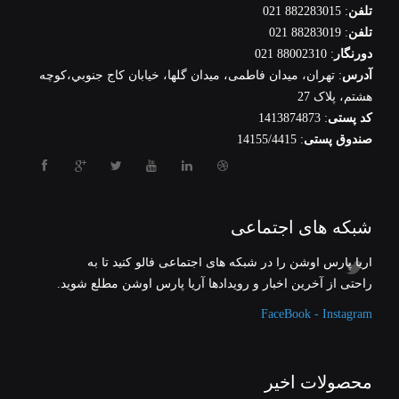
تلفن
: 882283015 021
تلفن
: 88283019 021
دورنگار
: 88002310 021
آدرس
: تهران، ميدان فاطمی، میدان گلها، خيابان كاج جنوبي،كوچه
هشتم، پلاک 27
کد پستی
: 1413874873
صندوق پستی
: 14155/4415
شبکه های اجتماعی
آریا پارس اوشن را در شبکه های اجتماعی فالو کنید تا به
راحتی از آخرین اخبار و رویدادها آریا پارس اوشن مطلع شوید.
FaceBook - Instagram
محصولات اخیر