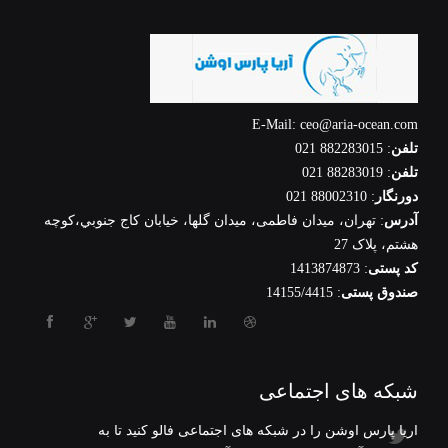
E-Mail: ceo@aria-ocean.com
تلفن
: 882283015 021
تلفن
: 88283019 021
دورنگار
: 88002310 021
آدرس
: تهران، ميدان فاطمی، میدان گلها، خيابان كاج جنوبي،كوچه
هشتم، پلاک 27
کد پستی
: 1413874873
صندوق پستی
: 14155/4415
شبکه های اجتماعی
آریا پارس اوشن را در شبکه های اجتماعی فالو کنید تا به