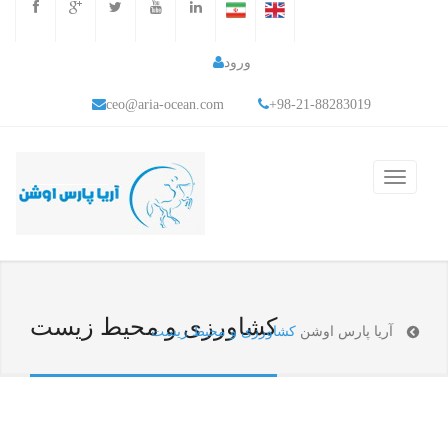
ورود
ceo@aria-ocean.com
+98-21-88283019
کشاورزی و محیط زیست
آریا پارس اوشن
کشاورزی و محیط زیست