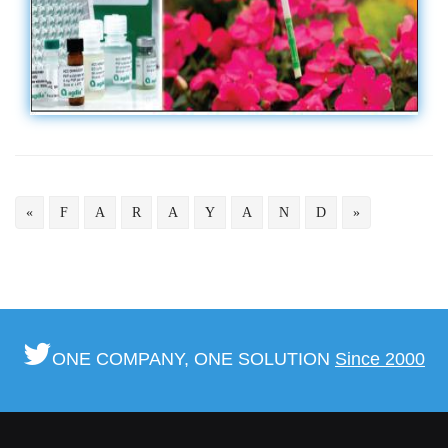
«
F
A
R
A
Y
A
N
D
»
ONE COMPANY, ONE SOLUTION
Since 2000