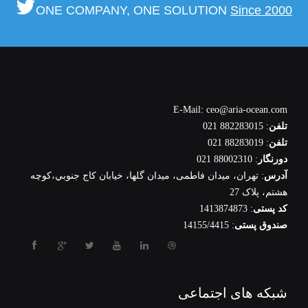
ONE COMPANY, ONE SOLUTION
Since 2000
E-Mail: ceo@aria-ocean.com
تلفن
: 882283015 021
تلفن
: 88283019 021
دورنگار
: 88002310 021
آدرس
: تهران، ميدان فاطمی، میدان گلها، خيابان كاج جنوبي،كوچه
هشتم، پلاک 27
کد پستی
: 1413874873
صندوق پستی
: 14155/4415
شبکه های اجتماعی