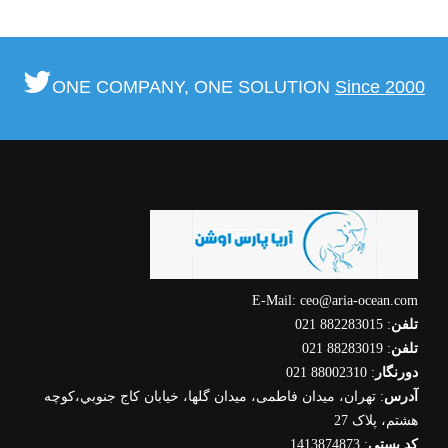
ONE COMPANY, ONE SOLUTION
Since 2000
E-Mail: ceo@aria-ocean.com
تلفن
: 882283015 021
تلفن
: 88283019 021
دورنگار
: 88002310 021
آدرس
: تهران، ميدان فاطمی، میدان گلها، خيابان كاج جنوبي،كوچه
هشتم، پلاک 27
کد پستی
: 1413874873