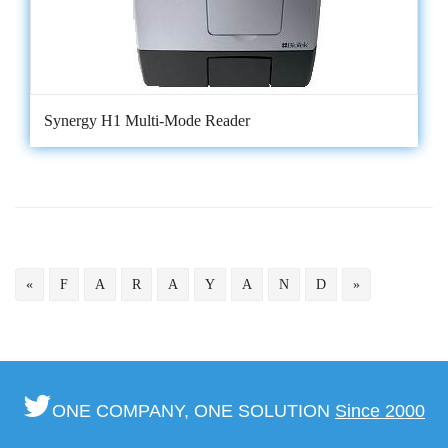
Synergy H1 Multi-Mode Reader
«
F
A
R
A
Y
A
N
D
»
ONE COMPANY, ONE SOLUTION
Since 2000