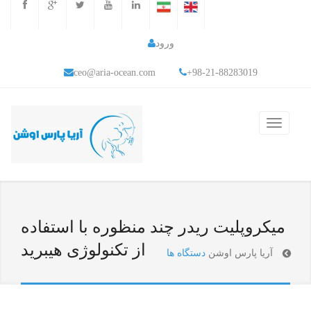
ورود
ceo@aria-ocean.com
+98-21-88283019
میکروپلیت ریدر چند منظوره با استفاده
از تکنولوژی هیبرید
آریا پارس اوشن
دستگاه ها