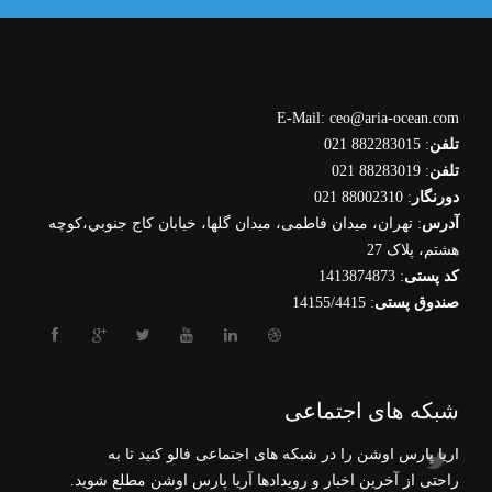
E-Mail: ceo@aria-ocean.com
تلفن
: 882283015 021
تلفن
: 88283019 021
دورنگار
: 88002310 021
آدرس
: تهران، ميدان فاطمی، میدان گلها، خيابان كاج جنوبي،كوچه
هشتم، پلاک 27
کد پستی
: 1413874873
صندوق پستی
: 14155/4415
شبکه های اجتماعی
آریا پارس اوشن را در شبکه های اجتماعی فالو کنید تا به
راحتی از آخرین اخبار و رویدادها آریا پارس اوشن مطلع شوید.