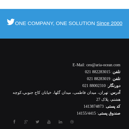
ONE COMPANY, ONE SOLUTION
Since 2000
E-Mail: ceo@aria-ocean.com
تلفن
: 882283015 021
تلفن
: 88283019 021
دورنگار
: 88002310 021
آدرس
: تهران، ميدان فاطمی، میدان گلها، خيابان كاج جنوبي،كوچه
هشتم، پلاک 27
کد پستی
: 1413874873
صندوق پستی
: 14155/4415