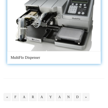
MultiFlo Dispenser
«
F
A
R
A
Y
A
N
D
»