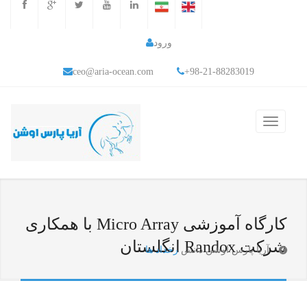
ورود
ceo@aria-ocean.com
+98-21-88283019
کارگاه آموزشی Micro Array با همکاری
شرکت Randox انگلستان
آریا پارس اوشن دانش
رخداد ها