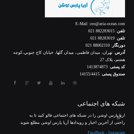
E-Mail: ceo@aria-ocean.com
تلفن
: 882283015 021
تلفن
: 88283019 021
دورنگار
: 88002310 021
آدرس
: تهران، ميدان فاطمی، میدان گلها، خيابان كاج جنوبي،كوچه
هشتم، پلاک 27
کد پستی
: 1413874873
صندوق پستی
: 14155/4415
شبکه های اجتماعی
آریا پارس اوشن را در شبکه های اجتماعی فالو کنید تا به
راحتی از آخرین اخبار و رویدادها آریا پارس اوشن مطلع شوید.
FaceBook - Instagram